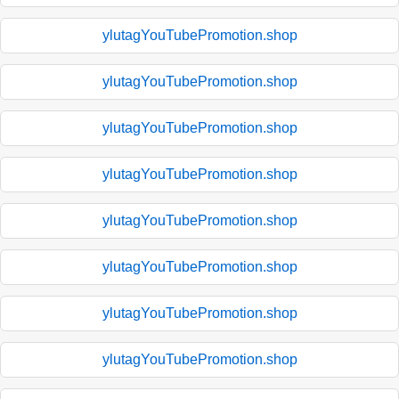
ylutagYouTubePromotion.shop
ylutagYouTubePromotion.shop
ylutagYouTubePromotion.shop
ylutagYouTubePromotion.shop
ylutagYouTubePromotion.shop
ylutagYouTubePromotion.shop
ylutagYouTubePromotion.shop
ylutagYouTubePromotion.shop