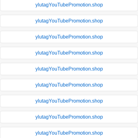
ylutagYouTubePromotion.shop
ylutagYouTubePromotion.shop
ylutagYouTubePromotion.shop
ylutagYouTubePromotion.shop
ylutagYouTubePromotion.shop
ylutagYouTubePromotion.shop
ylutagYouTubePromotion.shop
ylutagYouTubePromotion.shop
ylutagYouTubePromotion.shop