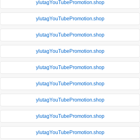
ylutagYouTubePromotion.shop
ylutagYouTubePromotion.shop
ylutagYouTubePromotion.shop
ylutagYouTubePromotion.shop
ylutagYouTubePromotion.shop
ylutagYouTubePromotion.shop
ylutagYouTubePromotion.shop
ylutagYouTubePromotion.shop
ylutagYouTubePromotion.shop