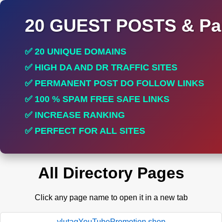
20 GUEST POSTS & Par
✅ 20 UNIQUE DOMAINS
✅ HIGH DA AND DR TRAFFIC SITES
✅ PERMANENT POST DO FOLLOW LINKS
✅ 100 % SPAM FREE SAFE LINKS
✅ INCREASE RANKING
✅ PERFECT FOR ALL SITES
All Directory Pages
Click any page name to open it in a new tab
ylutagYouTubePromotion.shop