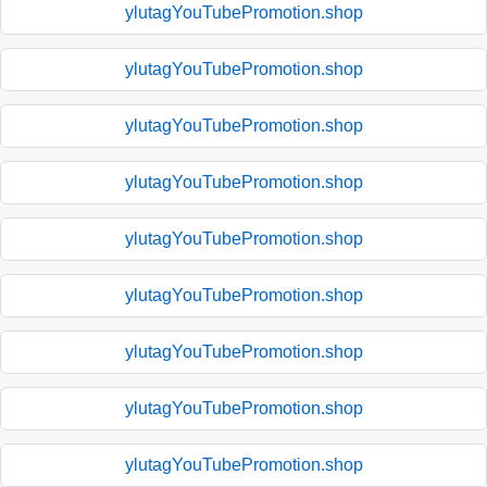
ylutagYouTubePromotion.shop
ylutagYouTubePromotion.shop
ylutagYouTubePromotion.shop
ylutagYouTubePromotion.shop
ylutagYouTubePromotion.shop
ylutagYouTubePromotion.shop
ylutagYouTubePromotion.shop
ylutagYouTubePromotion.shop
ylutagYouTubePromotion.shop