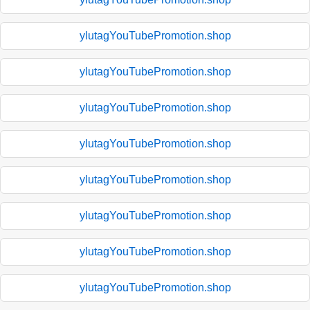
ylutagYouTubePromotion.shop
ylutagYouTubePromotion.shop
ylutagYouTubePromotion.shop
ylutagYouTubePromotion.shop
ylutagYouTubePromotion.shop
ylutagYouTubePromotion.shop
ylutagYouTubePromotion.shop
ylutagYouTubePromotion.shop