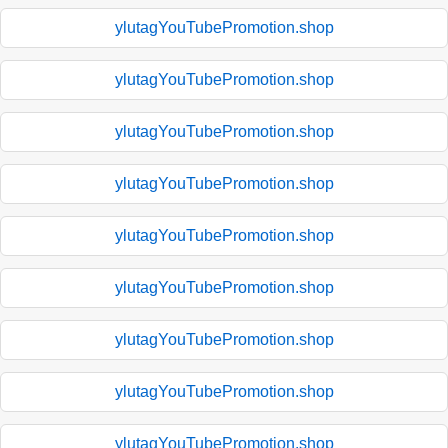
ylutagYouTubePromotion.shop
ylutagYouTubePromotion.shop
ylutagYouTubePromotion.shop
ylutagYouTubePromotion.shop
ylutagYouTubePromotion.shop
ylutagYouTubePromotion.shop
ylutagYouTubePromotion.shop
ylutagYouTubePromotion.shop
ylutagYouTubePromotion.shop