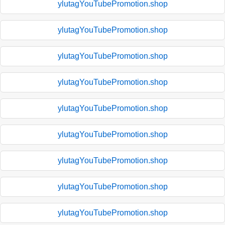
ylutagYouTubePromotion.shop
ylutagYouTubePromotion.shop
ylutagYouTubePromotion.shop
ylutagYouTubePromotion.shop
ylutagYouTubePromotion.shop
ylutagYouTubePromotion.shop
ylutagYouTubePromotion.shop
ylutagYouTubePromotion.shop
ylutagYouTubePromotion.shop