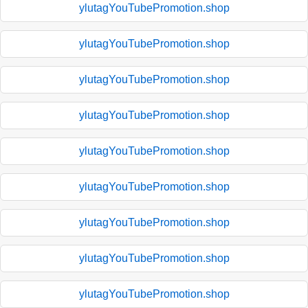
ylutagYouTubePromotion.shop
ylutagYouTubePromotion.shop
ylutagYouTubePromotion.shop
ylutagYouTubePromotion.shop
ylutagYouTubePromotion.shop
ylutagYouTubePromotion.shop
ylutagYouTubePromotion.shop
ylutagYouTubePromotion.shop
ylutagYouTubePromotion.shop