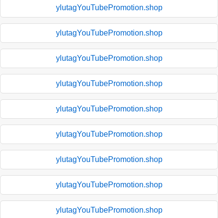
ylutagYouTubePromotion.shop
ylutagYouTubePromotion.shop
ylutagYouTubePromotion.shop
ylutagYouTubePromotion.shop
ylutagYouTubePromotion.shop
ylutagYouTubePromotion.shop
ylutagYouTubePromotion.shop
ylutagYouTubePromotion.shop
ylutagYouTubePromotion.shop