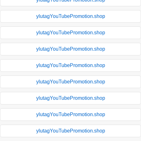
ylutagYouTubePromotion.shop
ylutagYouTubePromotion.shop
ylutagYouTubePromotion.shop
ylutagYouTubePromotion.shop
ylutagYouTubePromotion.shop
ylutagYouTubePromotion.shop
ylutagYouTubePromotion.shop
ylutagYouTubePromotion.shop