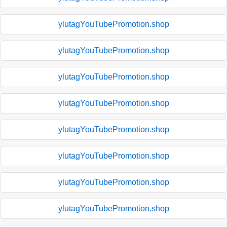
ylutagYouTubePromotion.shop
ylutagYouTubePromotion.shop
ylutagYouTubePromotion.shop
ylutagYouTubePromotion.shop
ylutagYouTubePromotion.shop
ylutagYouTubePromotion.shop
ylutagYouTubePromotion.shop
ylutagYouTubePromotion.shop