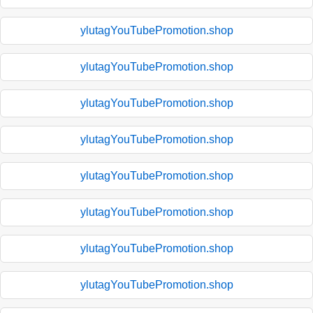
ylutagYouTubePromotion.shop
ylutagYouTubePromotion.shop
ylutagYouTubePromotion.shop
ylutagYouTubePromotion.shop
ylutagYouTubePromotion.shop
ylutagYouTubePromotion.shop
ylutagYouTubePromotion.shop
ylutagYouTubePromotion.shop