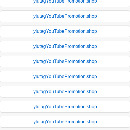
ylutagYouTubePromotion.shop
ylutagYouTubePromotion.shop
ylutagYouTubePromotion.shop
ylutagYouTubePromotion.shop
ylutagYouTubePromotion.shop
ylutagYouTubePromotion.shop
ylutagYouTubePromotion.shop
ylutagYouTubePromotion.shop
ylutagYouTubePromotion.shop