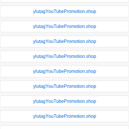
ylutagYouTubePromotion.shop
ylutagYouTubePromotion.shop
ylutagYouTubePromotion.shop
ylutagYouTubePromotion.shop
ylutagYouTubePromotion.shop
ylutagYouTubePromotion.shop
ylutagYouTubePromotion.shop
ylutagYouTubePromotion.shop